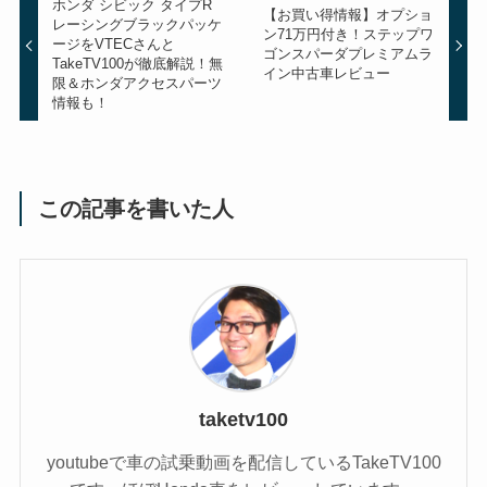
ホンダ シビック タイプR
【お買い得情報】オプショ
レーシングブラックパッケ
ン71万円付き！ステップワ
ージをVTECさんと
ゴンスパーダプレミアムラ
TakeTV100が徹底解説！無
イン中古車レビュー
限＆ホンダアクセスパーツ
情報も！
この記事を書いた人
taketv100
youtubeで車の試乗動画を配信しているTakeTV100