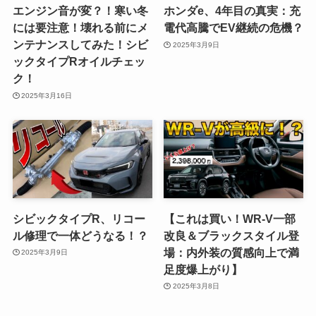
エンジン音が変？！寒い冬
ホンダe、4年目の真実：充
には要注意！壊れる前にメ
電代高騰でEV継続の危機？
ンテナンスしてみた！シビ
2025年3月9日
ックタイプRオイルチェッ
ク！
2025年3月16日
シビックタイプR、リコー
【これは買い！WR-V一部
ル修理で一体どうなる！？
改良＆ブラックスタイル登
場：内外装の質感向上で満
2025年3月9日
足度爆上がり】
2025年3月8日