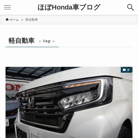
ほぼHonda車ブログ
ホーム
軽自動車
軽自動車
– tag –
車