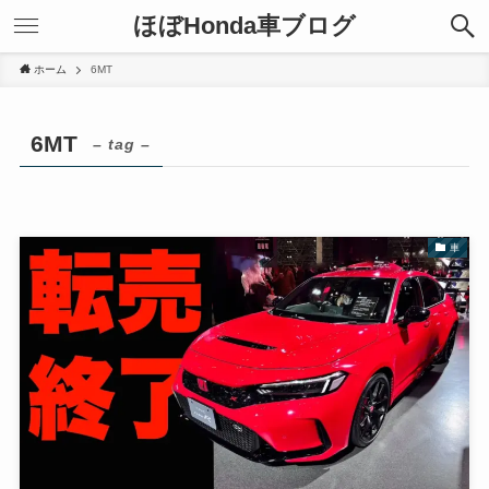
ほぼHonda車ブログ
ホーム
6MT
6MT
– tag –
車